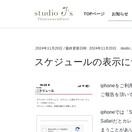
コ
ナ
ン
ビ
TOPページ
お知らせ
テ
ゲ
ン
ー
ツ
シ
へ
ョ
ス
ン
2024年11月20日
/ 最終更新日時 :
2024年11月20日
studi
キ
に
スケジュールの表示に
ッ
移
プ
動
iphoneを
ご報告を頂い
iphoneでは
Safariだ
まうことがあ